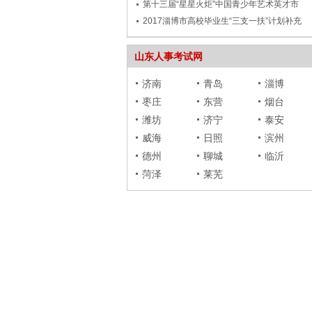
第十三届“星星火炬”中国青少年艺术英才市
2017淄博市高校毕业生“三支一扶”计划补充
山东人事考试网
济南
青岛
淄博
枣庄
东营
烟台
潍坊
济宁
泰安
威海
日照
滨州
德州
聊城
临沂
菏泽
莱芜