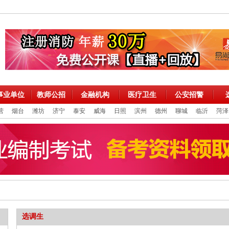
事业单位
教师公招
金融机构
医疗卫生
公安招警
营
烟台
潍坊
济宁
泰安
威海
日照
滨州
德州
聊城
临沂
菏泽
选调生