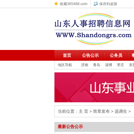
收藏365488.com
保存到桌面
首页
公告公示
公务员
地区导航
济南
青岛
淄博
枣庄
东
当前位置：
主 页
>
简章发布
>
选调生
>
最新
公告公示