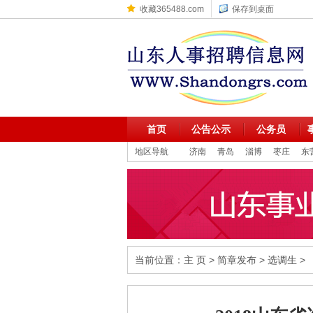
收藏365488.com
保存到桌面
首页
公告公示
公务员
地区导航
济南
青岛
淄博
枣庄
东
当前位置：
主 页
>
简章发布
>
选调生
>