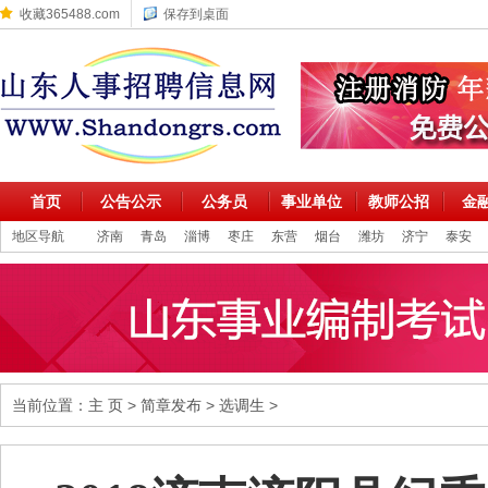
收藏365488.com
保存到桌面
首页
公告公示
公务员
事业单位
教师公招
金
地区导航
济南
青岛
淄博
枣庄
东营
烟台
潍坊
济宁
泰安
当前位置：
主 页
>
简章发布
>
选调生
>