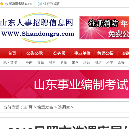
收藏365488.com
保存到桌面
首页
公告公示
公务员
事业单位
教师公招
金
地区导航
济南
青岛
淄博
枣庄
东营
烟台
潍坊
济宁
泰安
当前位置：
主 页
>
简章发布
>
选调生
>