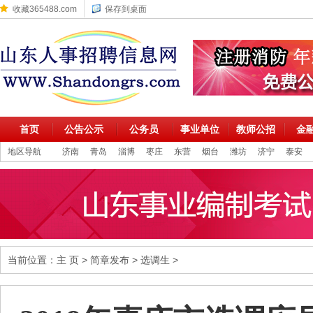
收藏365488.com
保存到桌面
首页
公告公示
公务员
事业单位
教师公招
金
地区导航
济南
青岛
淄博
枣庄
东营
烟台
潍坊
济宁
泰安
当前位置：
主 页
>
简章发布
>
选调生
>