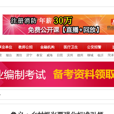
事业单位
教师公招
金融机构
医疗卫生
公安招警
营
烟台
潍坊
济宁
泰安
威海
日照
滨州
德州
聊城
临沂
菏泽
>