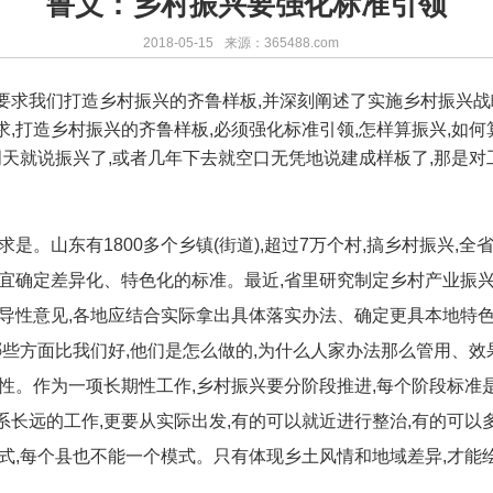
鲁义：乡村振兴要强化标准引领
2018-05-15
来源：365488.com
要求我们打造乡村振兴的齐鲁样板,并深刻阐述了实施乡村振兴战
,打造乡村振兴的齐鲁样板,必须强化标准引领,怎样算振兴,如何
明天就说振兴了,或者几年下去就空口无凭地说建成样板了,那是对
是。山东有1800多个乡镇(街道),超过7万个村,搞乡村振兴,全
制宜确定差异化、特色化的标准。最近,省里研究制定乡村产业振
指导性意见,各地应结合实际拿出具体落实办法、确定更具本地特
哪些方面比我们好,他们是怎么做的,为什么人家办法那么管用、效
性。作为一项长期性工作,乡村振兴要分阶段推进,每个阶段标准
长远的工作,更要从实际出发,有的可以就近进行整治,有的可以多
模式,每个县也不能一个模式。只有体现乡土风情和地域差异,才能