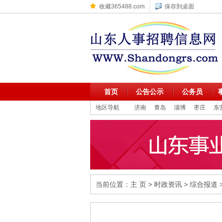
收藏365488.com
保存到桌面
首页
公告公示
公务员
地区导航
济南
青岛
淄博
枣庄
东
当前位置：
主 页
>
时政资讯
>
综合报道