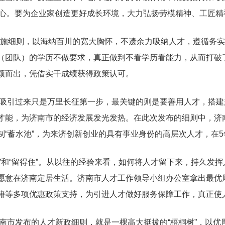
儿子”同心。要为企业家创造更好成长环境，大力弘扬劳模精神、工匠
实施细则，以海纳百川的宽大胸怀，不遗余力吸纳人才，遵循务
（团队）的学历不做要求，真正做到不看学历看能力，从而打破
颖而出，凭借实干成绩获得政策认可。
吸引过来只是万里长征第一步，最关键的则是要善用人才，搭建
才能，为济南市的经济发展发光发热。在此次发布的细则中，济南
制“蓄水池”，为来济创新创业的具有事业身份的高层次人才，在
竭”和“留得住”。从以往的经验来看，如何将人才留下来，持久发
愿意在济南定居生活。济南市人才工作领导小组办公室拿出最优
籍等多项优惠政策支持，为引进人才做好服务保障工作，真正使人
南市发布的人才新政细则，就是一棵高大挺拔的“梧桐树”，以优