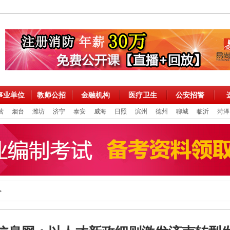
事业单位
教师公招
金融机构
医疗卫生
公安招警
营
烟台
潍坊
济宁
泰安
威海
日照
滨州
德州
聊城
临沂
菏泽
>