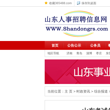
收藏365488.com
保存到桌面
首页
公告公示
公务员
地区导航
济南
青岛
淄博
枣庄
东
当前位置：
主 页
>
时政资讯
>
综合报道