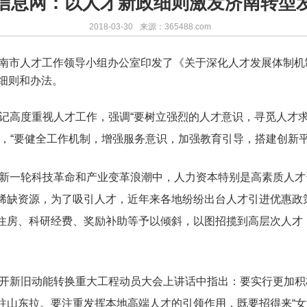
信息网：以人才新政细则激发济南转型
2018-03-30
来源：365488.com
济南市人才工作领导小组办公室印发了《关于深化人才发展体制
细则和办法。
记高度重视人才工作，强调“要树立强烈的人才意识，寻觅人才
”，“要健全工作机制，增强服务意识，加强教育引导，搭建创新
新一轮科技革命和产业变革浪潮中，人力资本特别是高素质人才
稀缺资源，为了吸引人才，近年来各地纷纷出台人才引进优惠政
住房、科研经费、奖励补助等予以倾斜，以图招揽到高层次人才
开新旧动能转换重大工程动员大会上讲话中指出：要实行更加积
山东拉。要注重发挥本地高端人才的引领作用，既要招得来“女婿”