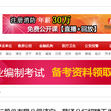
事业单位
教师公招
金融机构
医疗卫生
公安招警
营
烟台
潍坊
济宁
泰安
威海
日照
滨州
德州
聊城
临沂
菏泽
>