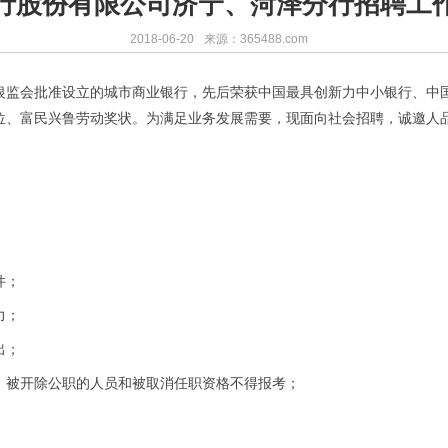
银行股份有限公司济宁、菏泽分行招聘工
2018-06-20
来源：365488.com
银监会批准设立的城市商业银行，先后荣获中国最具创新力中小银行、中
位、富民兴鲁劳动奖状。为满足业务发展需要，现面向社会招聘，诚邀人
件；
力；
出；
、被开除公职的人员和被取消任职资格不得报考；