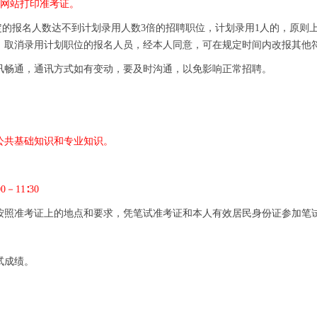
录报名网站打印准考证。
定的报名人数达不到计划录用人数3倍的招聘职位，计划录用1人的，原则
划。取消录用计划职位的报名人员，经本人同意，可在规定时间内改报其他
讯畅通，通讯方式如有变动，要及时沟通，以免影响正常招聘。
公共基础知识和专业知识。
00－11∶30
按照准考证上的地点和要求，凭笔试准考证和本人有效居民身份证参加笔
试成绩。