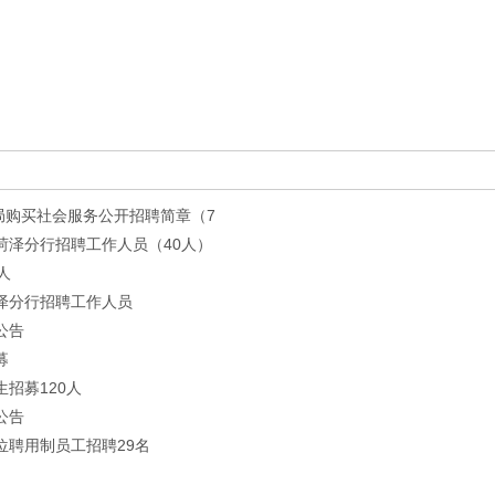
管理局购买社会服务公开招聘简章（7
菏泽分行招聘工作人员（40人）
人
菏泽分行招聘工作人员
公告
募
生招募120人
公告
位聘用制员工招聘29名