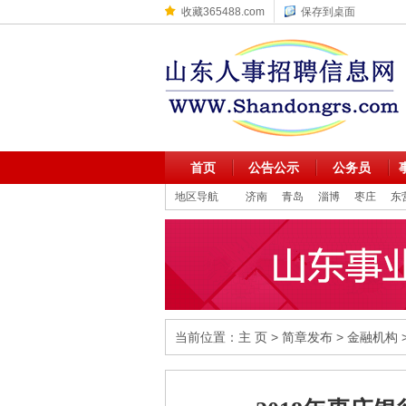
收藏365488.com
保存到桌面
首页
公告公示
公务员
地区导航
济南
青岛
淄博
枣庄
东
当前位置：
主 页
>
简章发布
>
金融机构