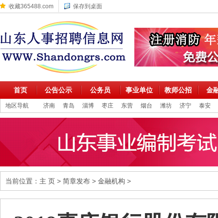
收藏365488.com
保存到桌面
首页
公告公示
公务员
事业单位
教师公招
金
地区导航
济南
青岛
淄博
枣庄
东营
烟台
潍坊
济宁
泰安
当前位置：
主 页
>
简章发布
>
金融机构
>