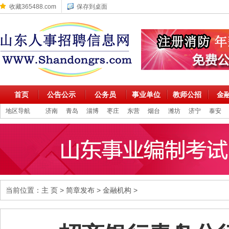
收藏365488.com
保存到桌面
首页
公告公示
公务员
事业单位
教师公招
金
地区导航
济南
青岛
淄博
枣庄
东营
烟台
潍坊
济宁
泰安
当前位置：
主 页
>
简章发布
>
金融机构
>