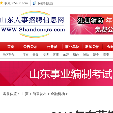
收藏365488.com
保存到桌面
首页
公告公示
公务员
事业单位
教师公招
金
地区导航
济南
青岛
淄博
枣庄
东营
烟台
潍坊
济宁
泰安
当前位置：
主 页
>
简章发布
>
金融机构
>