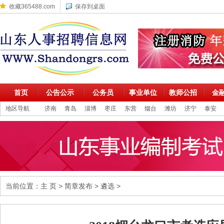
收藏365488.com
保存到桌面
首页
公告公示
公务员
事业单位
教师公招
金
地区导航
济南
青岛
淄博
枣庄
东营
烟台
潍坊
济宁
泰安
当前位置：
主 页
>
简章发布
>
遴选
>