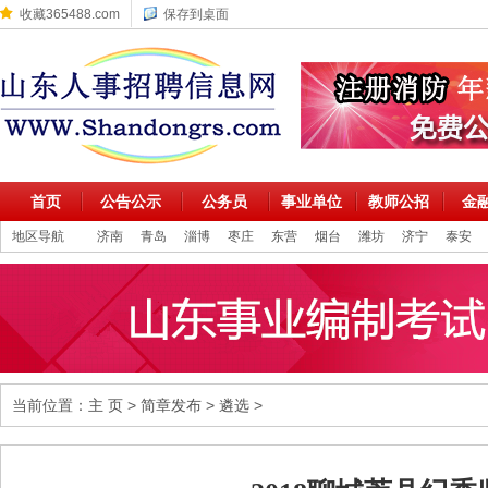
收藏365488.com
保存到桌面
首页
公告公示
公务员
事业单位
教师公招
金
地区导航
济南
青岛
淄博
枣庄
东营
烟台
潍坊
济宁
泰安
当前位置：
主 页
>
简章发布
>
遴选
>