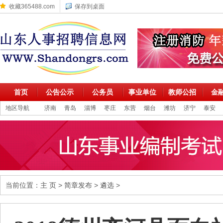
收藏365488.com
保存到桌面
首页
公告公示
公务员
事业单位
教师公招
金
地区导航
济南
青岛
淄博
枣庄
东营
烟台
潍坊
济宁
泰安
当前位置：
主 页
>
简章发布
>
遴选
>