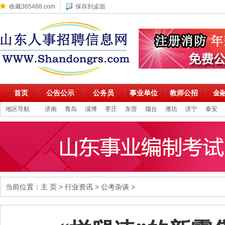
收藏365488.com
保存到桌面
首页
公告公示
公务员
事业单位
教师公招
金
地区导航
济南
青岛
淄博
枣庄
东营
烟台
潍坊
济宁
泰安
当前位置：
主 页
>
行业资讯
>
公考杂谈
>