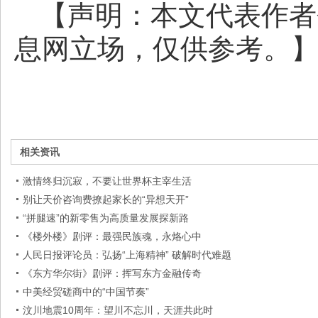
【声明：本文代表作者
息网立场，仅供参考。
相关资讯
激情终归沉寂，不要让世界杯主宰生活
别让天价咨询费撩起家长的“异想天开”
“拼腿速”的新零售为高质量发展探新路
《楼外楼》剧评：最强民族魂，永烙心中
人民日报评论员：弘扬“上海精神” 破解时代难题
《东方华尔街》剧评：挥写东方金融传奇
中美经贸磋商中的“中国节奏”
汶川地震10周年：望川不忘川，天涯共此时