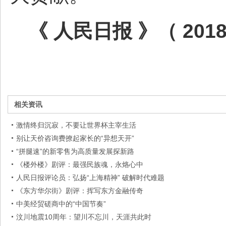
《 人民日报 》（ 201
相关资讯
激情终归沉寂，不要让世界杯主宰生活
别让天价咨询费撩起家长的“异想天开”
“拼腿速”的新零售为高质量发展探新路
《楼外楼》剧评：最强民族魂，永烙心中
人民日报评论员：弘扬“上海精神” 破解时代难题
《东方华尔街》剧评：挥写东方金融传奇
中美经贸磋商中的“中国节奏”
汶川地震10周年：望川不忘川，天涯共此时