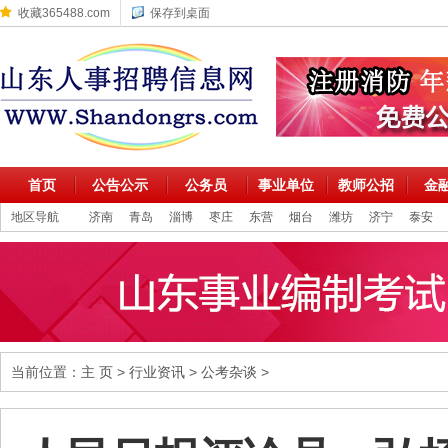
收藏365488.com
保存到桌面
首页
公告公示
公务员
事业单位
教师公招
金
地区导航
济南
青岛
淄博
枣庄
东营
烟台
潍坊
济宁
泰安
当前位置：
主 页
>
行业资讯
>
公考杂谈
>