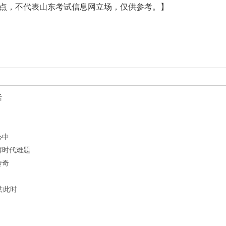
点，不代表山东考试信息网立场，仅供参考。】
活
心中
解时代难题
传奇
共此时