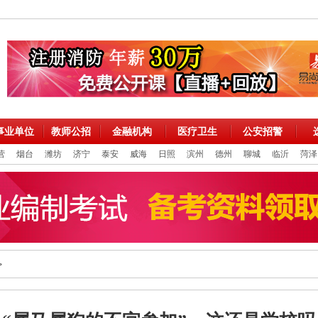
事业单位
教师公招
金融机构
医疗卫生
公安招警
营
烟台
潍坊
济宁
泰安
威海
日照
滨州
德州
聊城
临沂
菏泽
>