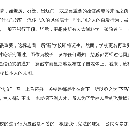
情，如盖房、乔迁、出远门，或是更重要的婚丧嫁娶等来临之前，
有什么“忌讳”。流传已久的风俗属于一些民间之人的自发行为，虽然
，一般不强行干预。毕竟，要想使所有人崇尚科学、破除迷信，
很重要，这标志着一所“新”学校即将诞生。然而，学校更名再重
讨论研究通过。而作为校长，发布任何通知，想必都要经过他同意
迷信色彩的通知，竟然堂而皇之地发布在了自媒体上。看来，该
是校长本人的意图。
含义”：马，上马还好，关键是都是坐在台下，所以称之为“下马”
，生人都进不来，也就招不到人才。所以为了学校以后的飞黄腾
校的这个行为显然是不妥的，根据我们宪法的规定，公民有参加