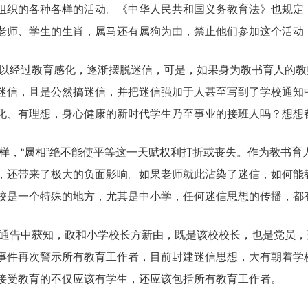
组织的各种各样的活动。《中华人民共和国义务教育法》也规定
老师、学生的生肖，属马还有属狗为由，禁止他们参加这个活动
以经过教育感化，逐渐摆脱迷信，可是，如果身为教书育人的教
迷信，且是公然搞迷信，并把迷信强加于人甚至写到了学校通知
化、有理想，身心健康的新时代学生乃至事业的接班人吗？想想
样，“属相”绝不能使平等这一天赋权利打折或丧失。作为教书育
，还带来了极大的负面影响。如果老师就此沾染了迷信，如何能
校是一个特殊的地方，尤其是中小学，任何迷信思想的传播，都
通告中获知，政和小学校长方新由，既是该校校长，也是党员，
事件再次警示所有教育工作者，目前封建迷信思想，大有朝着学
接受教育的不仅应该有学生，还应该包括所有教育工作者。