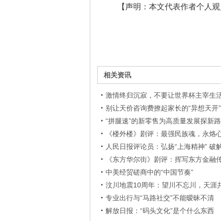
【声明：本文代表作者个人观
相关资讯
激情终归沉寂，不要让世界杯主宰生
别让天价咨询费撩起家长的“异想天开”
“拼腿速”的新零售为高质量发展探新路
《楼外楼》剧评：最强民族魂，永烙
人民日报评论员：弘扬“上海精神” 破
《东方华尔街》剧评：挥写东方金融
中美经贸磋商中的“中国节奏”
汶川地震10周年：望川不忘川，天涯
专业出行与“马路社交”不能暧昧不清
解放日报：“码头文化”是个什么东西