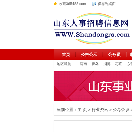
收藏365488.com
保存到桌面
首页
公告公示
公务员
地区导航
济南
青岛
淄博
枣庄
东
当前位置：
主 页
>
行业资讯
>
公考杂谈