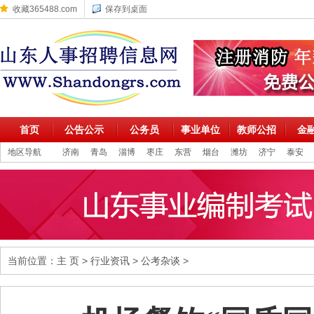
收藏365488.com
保存到桌面
首页
公告公示
公务员
事业单位
教师公招
金
地区导航
济南
青岛
淄博
枣庄
东营
烟台
潍坊
济宁
泰安
当前位置：
主 页
>
行业资讯
>
公考杂谈
>