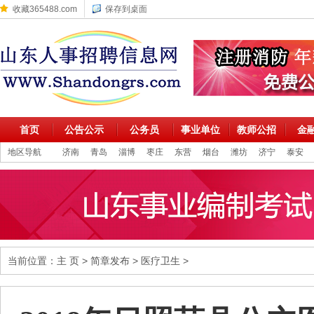
收藏365488.com
保存到桌面
首页
公告公示
公务员
事业单位
教师公招
金
地区导航
济南
青岛
淄博
枣庄
东营
烟台
潍坊
济宁
泰安
当前位置：
主 页
>
简章发布
>
医疗卫生
>