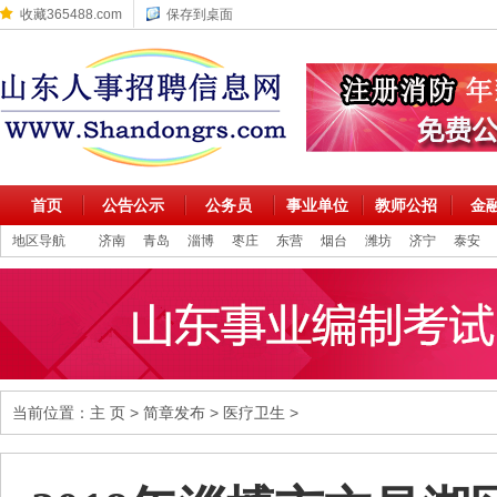
收藏365488.com
保存到桌面
首页
公告公示
公务员
事业单位
教师公招
金
地区导航
济南
青岛
淄博
枣庄
东营
烟台
潍坊
济宁
泰安
当前位置：
主 页
>
简章发布
>
医疗卫生
>