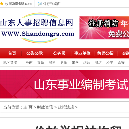
收藏365488.com
保存到桌面
首页
公告公示
公务员
事业单位
教师公招
金
地区导航
济南
青岛
淄博
枣庄
东营
烟台
潍坊
济宁
泰安
当前位置：
主 页
>
时政资讯
>
政策法规
>