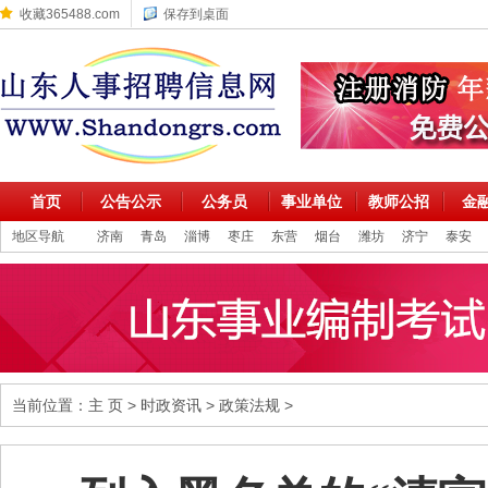
收藏365488.com
保存到桌面
首页
公告公示
公务员
事业单位
教师公招
金
地区导航
济南
青岛
淄博
枣庄
东营
烟台
潍坊
济宁
泰安
当前位置：
主 页
>
时政资讯
>
政策法规
>