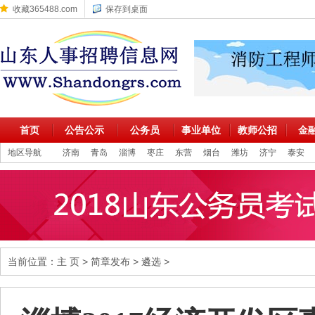
收藏365488.com
保存到桌面
首页
公告公示
公务员
事业单位
教师公招
金
地区导航
济南
青岛
淄博
枣庄
东营
烟台
潍坊
济宁
泰安
当前位置：
主 页
>
简章发布
>
遴选
>