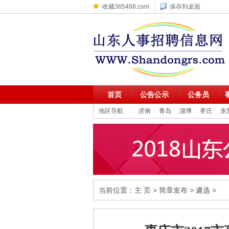
收藏365488.com
保存到桌面
首页
公告公示
公务员
地区导航
济南
青岛
淄博
枣庄
东
当前位置：
主 页
>
简章发布
>
遴选
>