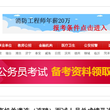
事业单位
教师公招
金融机构
医疗卫生
公安招警
营
烟台
潍坊
济宁
泰安
威海
日照
滨州
德州
聊城
临沂
菏泽