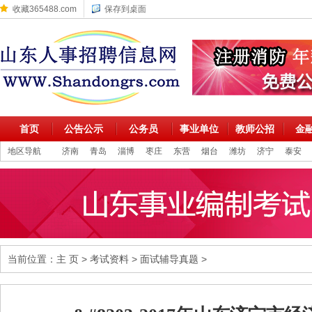
收藏365488.com
保存到桌面
首页
公告公示
公务员
事业单位
教师公招
金
地区导航
济南
青岛
淄博
枣庄
东营
烟台
潍坊
济宁
泰安
当前位置：
主 页
>
考试资料
>
面试辅导真题
>