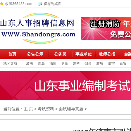
收藏365488.com
保存到桌面
首页
公告公示
公务员
事业单位
教师公招
金
地区导航
济南
青岛
淄博
枣庄
东营
烟台
潍坊
济宁
泰安
当前位置：
主 页
>
考试资料
>
面试辅导真题
>