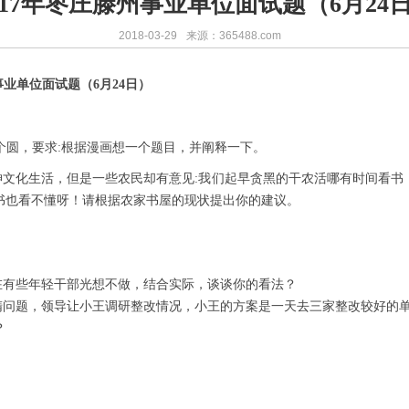
017年枣庄滕州事业单位面试题（6月24
2018-03-29
来源：365488.com
事业
单位
面试
题（
6月24日
）
个圆，要求
:根据漫画想一个题目，并阐释一下。
神文化生活，但是一些农民却有意见
:我们起早贪黑的干农活哪有时间看书
书也看不懂呀！请根据农家书屋的现状提出你的建议。
有些年轻干部光想不做，结合实际，谈谈你的看法？
题，领导让小王调研整改情况，小王的方案是一天去三家整改较好的单
？