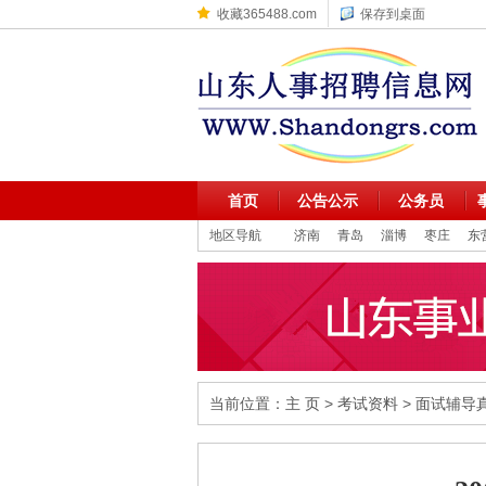
收藏365488.com
保存到桌面
首页
公告公示
公务员
地区导航
济南
青岛
淄博
枣庄
东
当前位置：
主 页
>
考试资料
>
面试辅导