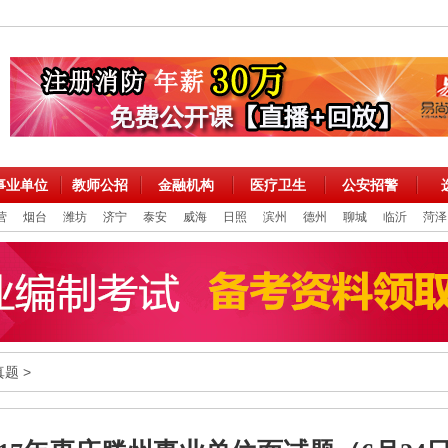
事业单位
教师公招
金融机构
医疗卫生
公安招警
营
烟台
潍坊
济宁
泰安
威海
日照
滨州
德州
聊城
临沂
菏泽
真题
>