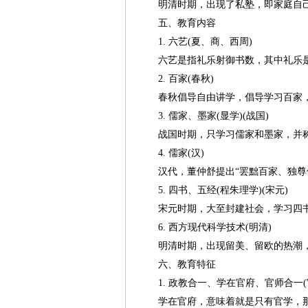
明清时期，出现了私塾，即家庭自
五、教育内容
1. 六艺(夏、商、西周)
六艺是指礼乐射御书数，其中礼乐是
2. 百家(春秋)
春秋倡导自由讲学，倡导学习百家，有
3. 儒家、墨家(显学)(战国)
战国时期，只学习儒家和墨家，并
4. 儒家(汉)
汉代，董仲舒提出“罢黜百家、独尊
5. 四书、五经(程朱理学)(宋元)
宋元时期，大至封建社会，学习四书
6. 西方现代科学技术(明清)
明清时期，出现留美、留欧的热潮
六、教育特征
1. 政教合一、学在官府、官师合一(
学在官府，意味着就是只有官学，