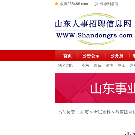
收藏365488.com
保存到桌面
首页
公告公示
公务员
地区导航
济南
青岛
淄博
枣庄
东
当前位置：
主 页
>
考试资料
>
教育综合