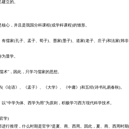
己建立的。
核心，并且是我国分科课程(或学科课程)的雏形。
儒家(孔子、孟子、荀子)、墨家(墨子)、道家(老子、庄子)和法家(韩非
称为显学。
儒术”，因此，只学习儒家的思想。
(《论语》、《孟子》、《大学》、《中庸》)和五经(诗书礼易春秋)。
，以“中学为体、西学为用”为原则，积极学习西方现代科学技术。
官学)
那进行推理，什么时期是官学?是夏、商、西周。因此，夏、商、西周时