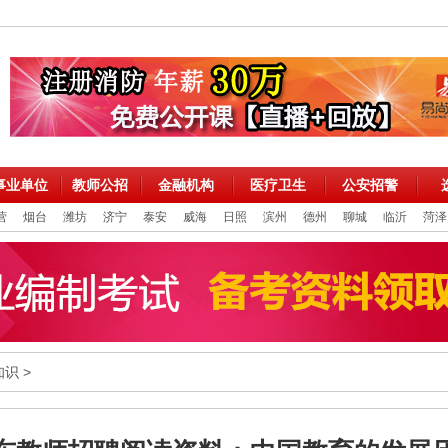
事业单位
教师公招
金融机构
医疗卫生
公安招警
营
烟台
潍坊
济宁
泰安
威海
日照
滨州
德州
聊城
临沂
菏泽
知识
>