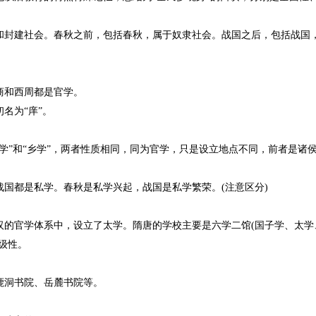
和封建社会。春秋之前，包括春秋，属于奴隶社会。战国之后，包括战国
商和西周都是官学。
名为“庠”。
学”和“乡学”，两者性质相同，同为官学，只是设立地点不同，前者是诸
国都是私学。春秋是私学兴起，战国是私学繁荣。(注意区分)
汉的官学体系中，设立了太学。隋唐的学校主要是六学二馆(国子学、太学
级性。
鹿洞书院、岳麓书院等。