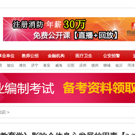
事业单位
教师公招
金融机构
医疗卫生
公安招警
营
烟台
潍坊
济宁
泰安
威海
日照
滨州
德州
聊城
临沂
菏泽
知识
>