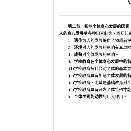
《
第二节
、
影响个体身心发展的因素
人的身心发展
受多种因素制约，概括起
1
．
遗传
为人的发展提供了物质前
2
．
环境
对人的发展的影响有其局
3
．
成熟
对个体发展的影响。
4
、
学校教育在个体身心发展中的
(1)
学校教育按社会对个体的基本
(2)
学校教育具有加速
个体发展的
(3)
学校教育，尤其是基础教育对
(4)
学校教育具有开发个体特殊才
5
．
个体主观能动性
的巨大作用。