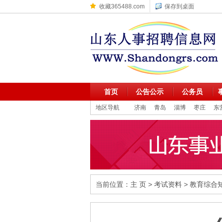
收藏365488.com
保存到桌面
首页
公告公示
公务员
地区导航
济南
青岛
淄博
枣庄
东
当前位置：
主 页
>
考试资料
>
教育综合