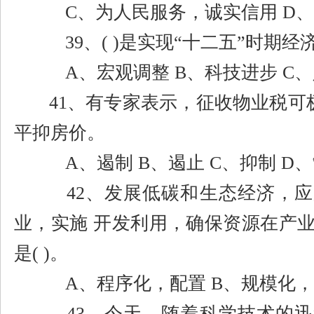
C
、为人民服务，诚实信用
D
、
39
、
( )
是实现
“
十二五
”
时期经
A
、宏观调整
B
、科技进步
C
、
41
、有专家表示，征收物业税可
平抑房价。
A
、遏制
B
、遏止
C
、抑制
D
、
42
、发展低碳和生态经济，应
业，实施 开发利用，确保资源在产
是
( )
。
A
、程序化，配置
B
、规模化
43
、今天，随着科学技术的迅