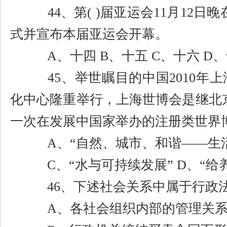
44
、第
( )
届亚运会
11
月
12
日晚
式并宣布本届亚运会开幕。
A
、十四
B
、十五
C
、十六
D
、
45
、举世瞩目的中国
2010
年上
化中心隆重举行，上海世博会是继北
一次在发展中国家举办的注册类世界
A
、
“
自然、城市、和谐
——
生
C
、
“
水与可持续发展
” D
、
“
给
46
、下述社会关系中属于行政
A
、各社会组织内部的管理关