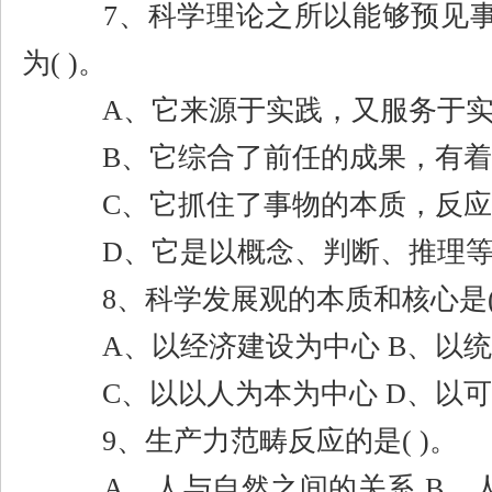
7
、科学理论之所以能够预见
为
( )
。
A
、它来源于实践，又服务于
B
、它综合了前任的成果，有着
C
、它抓住了事物的本质，反应
D
、它是以概念、判断、推理
8
、科学发展观的本质和核心是
A
、以经济建设为中心
B
、以统
C
、以以人为本为中心
D
、以可
9
、生产力范畴反应的是
( )
。
A
、人与自然之间的关系
B
、