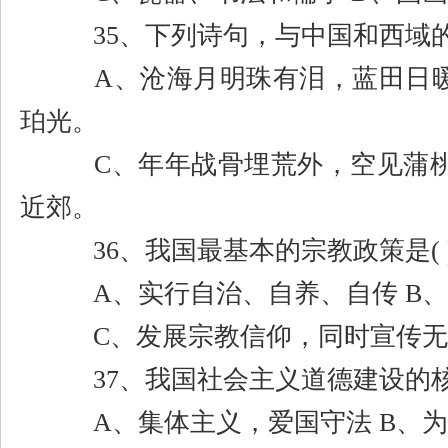
35
、下列诗句，与中国和西域
A
、沧海月明珠有泪，蓝田日
珀光。
C
、年年战骨埋荒外，空见蒲
近郊。
36
、我国最基本的宗教政策是
( 
A
、实行自治、自养、自传
B
、
C
、发展宗教信仰，同时宣传
37
、我国社会主义道德建设的
A
、集体主义，爱国守法
B
、为