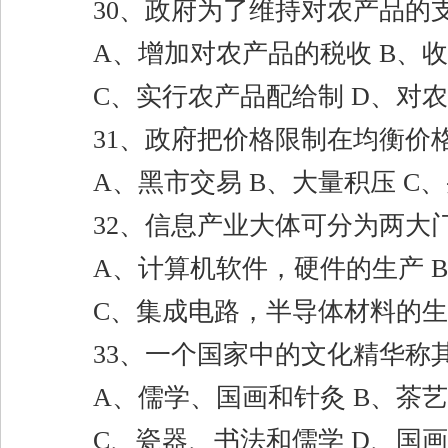
30
、政府为了维持对农产品的
A
、增加对农产品的税收
B
、收
C
、实行农产品配给制
D
、对农
31
、政府把价格限制在均衡价
A
、黑市交易
B
、大量积压
C
、
32
、信息产业大体可分为两大
A
、计算机软件，硬件的生产
B
C
、集成电路，半导体材料的
33
、一个国家中的文化精华称
A
、儒学、国画和针灸
B
、茶艺
C
、瓷器、书法和儒学
D
、国画