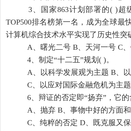
3
、国家
863
计划部署的
( )
超
TOP500
排名榜第一名，成为全球最
计算机综合技术水平实现了历史性突
A
、曙光二号
B
、天河一号
C
、
4
、制定
“
十二五
”
规划
( )
。
A
、以科学发展观为主题
B
、以
C
、以应对国际金融危机为主
6
、辩证的否定即
“
扬弃
”
，它的
A
、抛弃
B
、事物中好的方面和
C
、纯粹的否定
D
、既克服又保