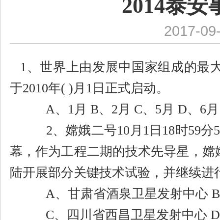
2014泰
2017-09
1
、世界上由发展中国家组成的最
于
2010
年
( )
月
1
日正式启动。
A
、
1
月
B
、
2
月
C
、
5
月
D
、
6
月
2
、嫦娥二号
10
月
1
日
18
时
59
分
幕，作为工程二期的技术先导星，嫦
陆开展部分关键技术试验，并继续进
A
、甘肃省酒泉卫星发射中心
B
C
、四川省西昌卫星发射中心
D