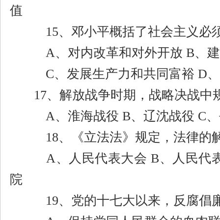
值
15
、邓小平概括了社会主义必
A
、对内改革和对外开放
B
、建
C
、发展生产力和共同富裕
D
、
17
、解放战争时期，战略决战中
A
、淮海战役
B
、辽沈战役
C
、
18
、《立法法》规定，法律的
A
、人民代表大会
B
、人民代
院
19
、党的十七大以来，反腐倡