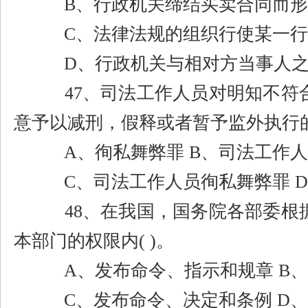
B
、行政机关缔结买卖合同而形
C
、法律法规的组织行使某一行
D
、行政机关与相对方当事人
47
、司法工作人员对明知不符
意予以减刑，假释或者暂予监外执行
A
、徇私舞弊罪
B
、司法工作人
C
、司法工作人员徇私舞弊罪
D
48
、在我国，国务院各部委根
本部门的权限内
( )
。
A
、发布命令、指示和规章
B
、
C
、发布命令、决定和条例
D
、