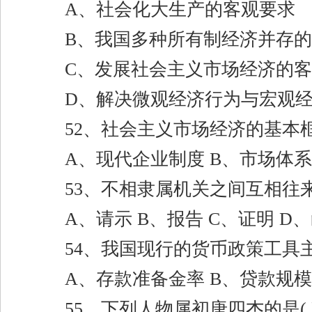
A
、社会化大生产的客观要求
B
、我国多种所有制经济并存的
C
、发展社会主义市场经济的客
D
、解决微观经济行为与宏观
52
、社会主义市场经济的基本
A
、现代企业制度
B
、市场体
53
、不相隶属机关之间互相往
A
、请示
B
、报告
C
、证明
D
、
54
、我国现行的货币政策工具
A
、存款准备金率
B
、贷款规
55
、下列人物属初唐四杰的是
( 