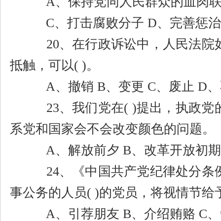
A
、保持党同人民群众的血肉
C
、打击腐败分子
D
、完善惩治
20
、在行政诉讼中，人民法院
抵触，可以
( )
。
A
、撤销
B
、变更
C
、废止
D
、
23
、我们党在
( )
提出，执政党
系党和国家会不会改变颜色的问题。
A
、解放前夕
B
、改革开放初
24
、《中国共产党纪律处分条
事公务的人员
( )
的党员，将视情节给
A
、引荐朋友
B
、介绍贿赂
C
、