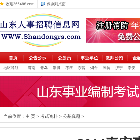
收藏365488.com
保存到桌面
首页
公告公示
公务员
事业单位
教师公招
金
地区导航
济南
青岛
淄博
枣庄
东营
烟台
潍坊
济宁
泰安
当前位置：
主 页
>
考试资料
>
公基真题
>