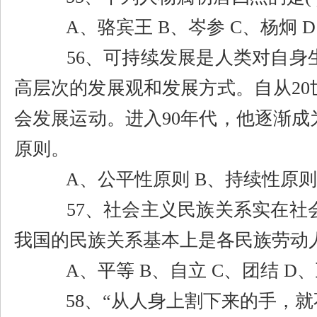
A
、骆宾王
B
、岑参
C
、杨炯
D
56
、可持续发展是人类对自身
高层次的发展观和发展方式。自从
20
会发展运动。进入
90
年代，他逐渐成
原则。
A
、公平性原则
B
、持续性原
57
、社会主义民族关系实在社
我国的民族关系基本上是各民族劳动
A
、平等
B
、自立
C
、团结
D
、
58
、
“
从人身上割下来的手，就