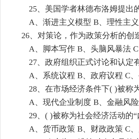
25
、美国学者林德布洛姆提出
A
、渐进主义模型
B
、理性主
26
、对策论，作为政策分析的创
A
、脚本写作
B
、头脑风暴法
C
27
、政府组织正式讨论和认定
A
、系统议程
B
、政府议程
C
、
28
、在市场经济条件下
( )
被称
A
、现代企业制度
B
、金融风
29
、
( )
被称为社会经济活动的
“
A
、货币政策
B
、财政政策
C
、