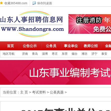
收藏365488.com
保存到桌面
首页
公告公示
公务员
事业单位
教师公招
金
地区导航
济南
青岛
淄博
枣庄
东营
烟台
潍坊
济宁
泰安
当前位置：
主 页
>
考试资料
>
公基真题
>