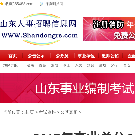
收藏365488.com
保存到桌面
首页
公告公示
公务员
事业单位
教师公招
金
地区导航
济南
青岛
淄博
枣庄
东营
烟台
潍坊
济宁
泰安
当前位置：
主 页
>
考试资料
>
公基真题
>