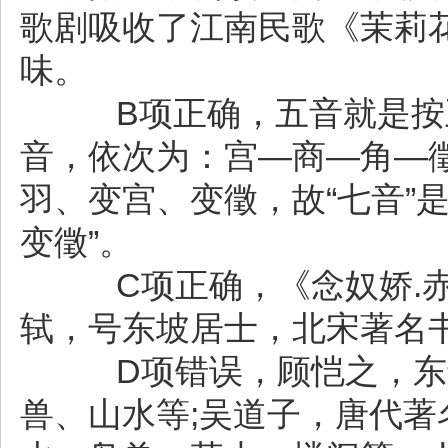
歌剧吸收了江南民歌《茉莉
味。
B项正确，五音就是按五
音，依次为：宫—商—角—
羽、变宫、变徵，故“七音”是
变徵”。
C项正确，《念奴娇.赤
轼，号东坡居士，北宋著名
D项错误，顾恺之，东晋
兽、山水等;吴道子，唐代