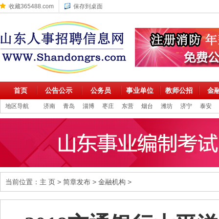
收藏365488.com
保存到桌面
首页
公告公示
公务员
事业单位
教师公招
金
地区导航
济南
青岛
淄博
枣庄
东营
烟台
潍坊
济宁
泰安
当前位置：
主 页
>
简章发布
>
金融机构
>