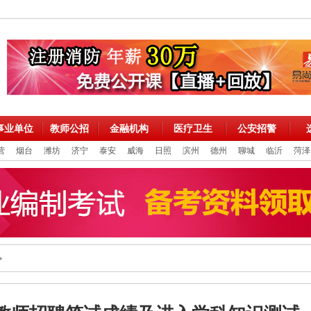
事业单位
教师公招
金融机构
医疗卫生
公安招警
营
烟台
潍坊
济宁
泰安
威海
日照
滨州
德州
聊城
临沂
菏泽
>