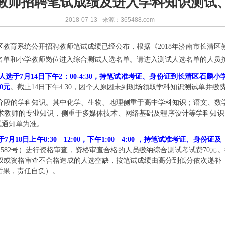
长清教师招聘笔试成绩及进入学科知识测试
2018-07-13
来源：365488.com
清区教育系统公开招聘教师笔试成绩已经公布，根据《2018年济南市长清
名单和小学教师岗位进入综合测试人选名单。请进入测试人选名单的人员
人选于7月14日下午2：00-4:30，持笔试准考证、身份证到长清区石麟小
0元
。截止
14日下午4:30，因个人原因未到现场领取学科知识测试单并缴
阶段的学科知识。其中化学、生物、地理侧重于高中学科知识；语文、数
术教师的专业知识，侧重于多媒体技术、网络基础及程序设计等学科知识
试通知单为准。
7月18日上午8:30—12:00，下午1:00—4:00 ，持笔试准考证、身
1582号）进行资格审查，资格审查合格的人员缴纳综合测试考试费70元。
权或资格审查不合格造成的人选空缺，按笔试成绩由高分到低分依次递补
后果，责任自负）。