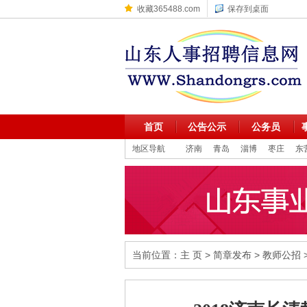
收藏365488.com
保存到桌面
首页
公告公示
公务员
地区导航
济南
青岛
淄博
枣庄
东
当前位置：
主 页
>
简章发布
>
教师公招