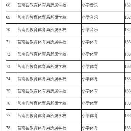
68
莒南县教育体育局所属学校
小学音乐
182
69
莒南县教育体育局所属学校
小学音乐
182
70
莒南县教育体育局所属学校
小学音乐
182
71
莒南县教育体育局所属学校
小学体育
183
72
莒南县教育体育局所属学校
小学体育
183
73
莒南县教育体育局所属学校
小学体育
183
74
莒南县教育体育局所属学校
小学体育
183
75
莒南县教育体育局所属学校
小学体育
183
76
莒南县教育体育局所属学校
小学体育
183
77
莒南县教育体育局所属学校
小学体育
183
78
莒南县教育体育局所属学校
小学体育
183