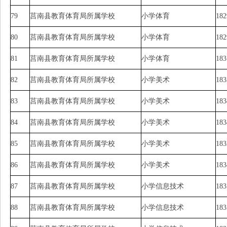
79
莒南县教育体育局所属学校
小学体育
182
80
莒南县教育体育局所属学校
小学体育
182
81
莒南县教育体育局所属学校
小学体育
183
82
莒南县教育体育局所属学校
小学美术
183
83
莒南县教育体育局所属学校
小学美术
183
84
莒南县教育体育局所属学校
小学美术
183
85
莒南县教育体育局所属学校
小学美术
183
86
莒南县教育体育局所属学校
小学美术
183
87
莒南县教育体育局所属学校
小学信息技术
183
88
莒南县教育体育局所属学校
小学信息技术
183