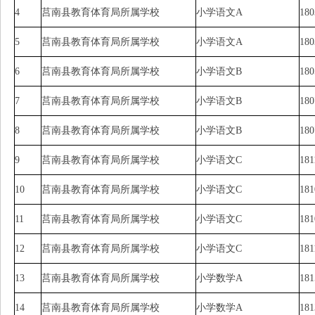
4
莒南县教育体育局所属学校
小学语文A
180
5
莒南县教育体育局所属学校
小学语文A
180
6
莒南县教育体育局所属学校
小学语文B
180
7
莒南县教育体育局所属学校
小学语文B
180
8
莒南县教育体育局所属学校
小学语文B
180
9
莒南县教育体育局所属学校
小学语文C
181
10
莒南县教育体育局所属学校
小学语文C
181
11
莒南县教育体育局所属学校
小学语文C
181
12
莒南县教育体育局所属学校
小学语文C
181
13
莒南县教育体育局所属学校
小学数学A
181
14
莒南县教育体育局所属学校
小学数学A
181