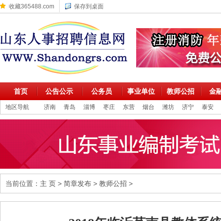
收藏365488.com
保存到桌面
首页
公告公示
公务员
事业单位
教师公招
金
地区导航
济南
青岛
淄博
枣庄
东营
烟台
潍坊
济宁
泰安
当前位置：
主 页
>
简章发布
>
教师公招
>