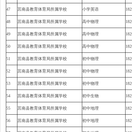
47
莒南县教育体育局所属学校
小学英语
182
48
莒南县教育体育局所属学校
高中物理
182
49
莒南县教育体育局所属学校
高中物理
182
50
莒南县教育体育局所属学校
高中物理
182
51
莒南县教育体育局所属学校
初中物理
182
52
莒南县教育体育局所属学校
初中物理
182
53
莒南县教育体育局所属学校
初中物理
182
54
莒南县教育体育局所属学校
初中生物
182
55
莒南县教育体育局所属学校
初中地理
182
56
莒南县教育体育局所属学校
初中地理
182