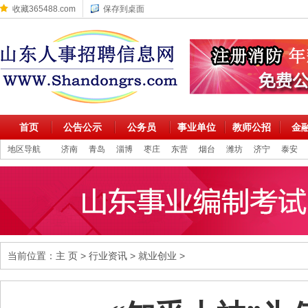
收藏365488.com
保存到桌面
首页
公告公示
公务员
事业单位
教师公招
金
地区导航
济南
青岛
淄博
枣庄
东营
烟台
潍坊
济宁
泰安
当前位置：
主 页
>
行业资讯
>
就业创业
>