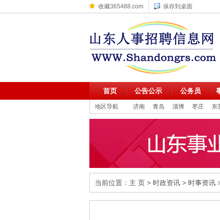
收藏365488.com
保存到桌面
首页
公告公示
公务员
地区导航
济南
青岛
淄博
枣庄
东
当前位置：
主 页
>
时政资讯
>
时事资讯