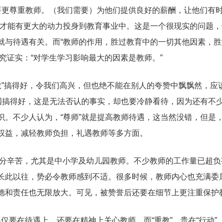
要更尊重教师。（我们需要）为他们提供良好的薪酬，让他们有
师才能有更大的动力投身到教育事业中。这是一个很现实的问题
就与待遇有关。而“教师的作用，胜过教育中的一切其他因素，胜
研究证实：“对学生学习影响最大的因素是教师。”
教”搞得好，令我们高兴，但也绝不能在别人的夸赞中飘飘然，应
国搞得好，这是无法否认的事实，却也要冷静看待，因为还有不少
。不少人认为，“尊师”就是提高教师待遇，这当然没错，但是，
权益，减轻教师负担，礼遇教师等多方面。
分辛苦，尤其是中小学及幼儿园教师。不少教师的工作量已超负
长此以往，势必令教师感到不适。很多时候，教师内心也充满委
德和责任也无限放大。可见，被赞誉后还要在细节上更注重保护
，不仅要在待遇上，还要在精神上关心教师。而“重教”，贵在“行动