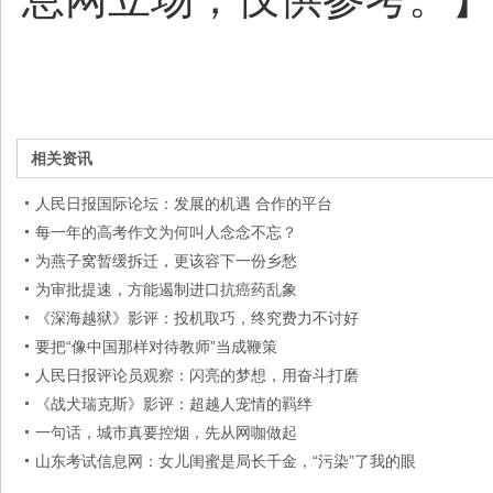
相关资讯
人民日报国际论坛：发展的机遇 合作的平台
每一年的高考作文为何叫人念念不忘？
为燕子窝暂缓拆迁，更该容下一份乡愁
为审批提速，方能遏制进口抗癌药乱象
《深海越狱》影评：投机取巧，终究费力不讨好
要把“像中国那样对待教师”当成鞭策
人民日报评论员观察：闪亮的梦想，用奋斗打磨
《战犬瑞克斯》影评：超越人宠情的羁绊
一句话，城市真要控烟，先从网咖做起
山东考试信息网：女儿闺蜜是局长千金，“污染”了我的眼