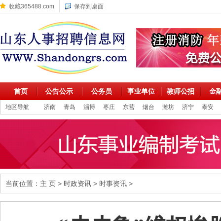
收藏365488.com
保存到桌面
首页
公告公示
公务员
事业单位
教师公招
金
地区导航
济南
青岛
淄博
枣庄
东营
烟台
潍坊
济宁
泰安
当前位置：
主 页
>
时政资讯
>
时事资讯
>