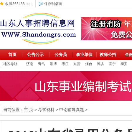
收藏365488.com
保存到桌面
首页
公告公示
公务员
事业单位
教师公招
金
地区导航
济南
青岛
淄博
枣庄
东营
烟台
潍坊
济宁
泰安
当前位置：
主 页
>
考试资料
>
申论辅导真题
>