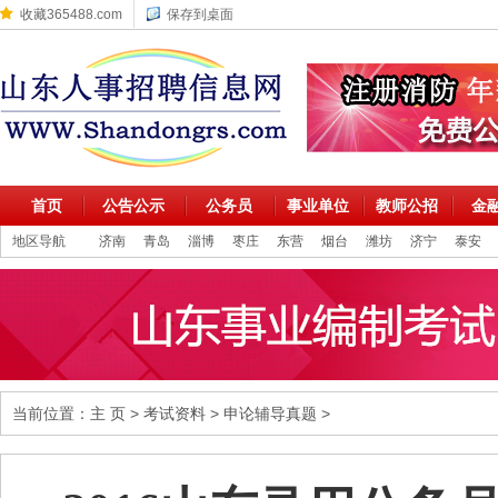
收藏365488.com
保存到桌面
首页
公告公示
公务员
事业单位
教师公招
金
地区导航
济南
青岛
淄博
枣庄
东营
烟台
潍坊
济宁
泰安
当前位置：
主 页
>
考试资料
>
申论辅导真题
>