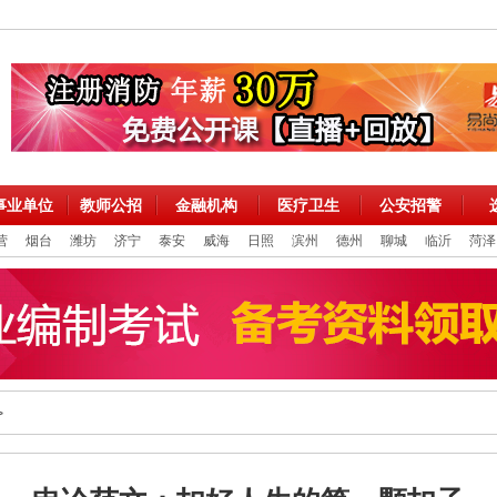
事业单位
教师公招
金融机构
医疗卫生
公安招警
营
烟台
潍坊
济宁
泰安
威海
日照
滨州
德州
聊城
临沂
菏泽
>