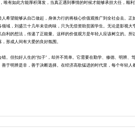
办”，唯有如此方能厚积薄发，当真正遇到事情的时候才能够承担大任，顺
希望能够从自己做起，身体力行的将核心价值观推广到全社会去。正如
各领域，刘盛兰十几年未尝肉味，只为无偿资助贫困学生。无论是影视大
私自利的想法，传递了正能量。这样的价值观方是年轻人应该树立的。所
落，形成人间有大爱的良好氛围。
。但扣好人生的“扣子”，却并不简单。它需要在勤学、修德、明辨、笃
，善于明辨是非，善于决断选择。在经济高歌猛进的时代里，每个年轻人