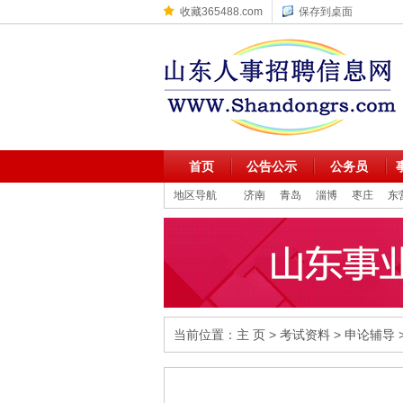
收藏365488.com
保存到桌面
首页
公告公示
公务员
地区导航
济南
青岛
淄博
枣庄
东
当前位置：
主 页
>
考试资料
>
申论辅导