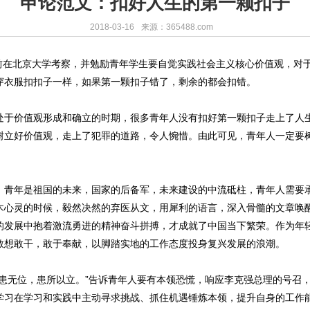
申论范文：扣好人生的第一颗扣子
2018-03-16
来源：365488.com
北京大学考察，并勉励青年学生要自觉实践社会主义核心价值观，对于
穿衣服扣扣子一样，如果第一颗扣子错了，剩余的都会扣错。
价值观形成和确立的时期，很多青年人没有扣好第一颗扣子走上了人生
树立好价值观，走上了犯罪的道路，令人惋惜。由此可见，青年人一定要
年是祖国的未来，国家的后备军，未来建设的中流砥柱，青年人需要承
木心灵的时候，毅然决然的弃医从文，用犀利的语言，深入骨髓的文章唤
的发展中抱着激流勇进的精神奋斗拼搏，才成就了中国当下繁荣。作为年
敢想敢干，敢于奉献，以脚踏实地的工作态度投身复兴发展的浪潮。
无位，患所以立。”告诉青年人要有本领恐慌，响应李克强总理的号召，
学习在学习和实践中主动寻求挑战、抓住机遇锤炼本领，提升自身的工作