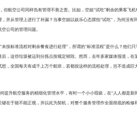
对，但航空公司同样负有管理不善之责。比如，空姐“试吃”剩余的乘客飞
理，并从管理上进行了补漏？当事空姐以娱乐心态摆拍“试吃”，为何没有
航空公司的管理问题。
“未按标准流程对剩余餐食进行处理”，所谓的“标准流程”是什么？他们
港后，这些垃圾被运到分拣点按规定销毁。然而，去年多家媒体报道，在
试想，全国每天有成千上万个航班，若都按这样的流程处理，岂不造成巨
何提升航空服务的精细化管理水平，有时一个小小瑕疵，在“人人都是新
关键在于能不能正视，并以此为契机，对整个服务管理作全面彻底的检修