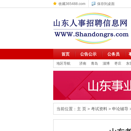
收藏365488.com
保存到桌面
首页
公告公示
公务员
地区导航
济南
青岛
淄博
枣庄
东
当前位置：
主 页
>
考试资料
>
申论辅导