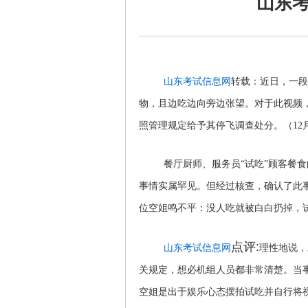
山东考
山东考试信息网
转载：近日，一段
物，且边吃边向旁边张望。对于此视频
照管理规定给予其停飞调查处分。（12
餐厅厨师、服务员“试吃”顾客餐
事情实属罕见。但经过核查，确认了此
位空姐鸣不平：没人吃就被白白扔掉，
点评:
山东考试信息网
理性地说，
关规定，想必机组人员都非常清楚。当事
空姐是出于娱乐心态摆拍试吃并自行将视