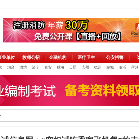
事业单位
教师公招
金融机构
医疗卫生
公安招警
营
烟台
潍坊
济宁
泰安
威海
日照
滨州
德州
聊城
临沂
菏泽
>