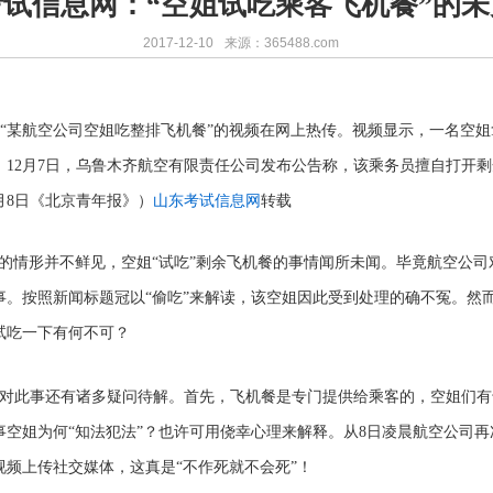
试信息网：“空姐试吃乘客飞机餐”的
2017-12-10
来源：365488.com
“某航空公司空姐吃整排飞机餐”的视频在网上热传。视频显示，一名空
，12月7日，乌鲁木齐航空有限责任公司发布公告称，该乘务员擅自打开
月8日《北京青年报》）
山东考试信息网
转载
食的情形并不鲜见，空姐“试吃”剩余飞机餐的事情闻所未闻。毕竟航空公
事。按照新闻标题冠以“偷吃”来解读，该空姐因此受到处理的确不冤。然
试吃一下有何不可？
对此事还有诸多疑问待解。首先，飞机餐是专门提供给乘客的，空姐们有
空姐为何“知法犯法”？也许可用侥幸心理来解释。从8日凌晨航空公司
频上传社交媒体，这真是“不作死就不会死”！