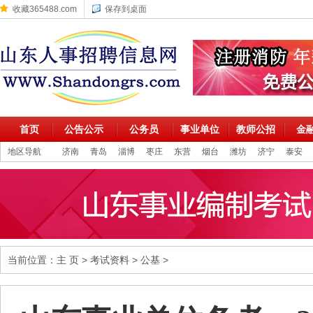
收藏365488.com
保存到桌面
首页
公告公示
公务员
事业单位
教师公招
金
地区导航
济南
青岛
淄博
枣庄
东营
烟台
潍坊
济宁
泰安
当前位置：
主 页
>
考试资料
>
公基
>