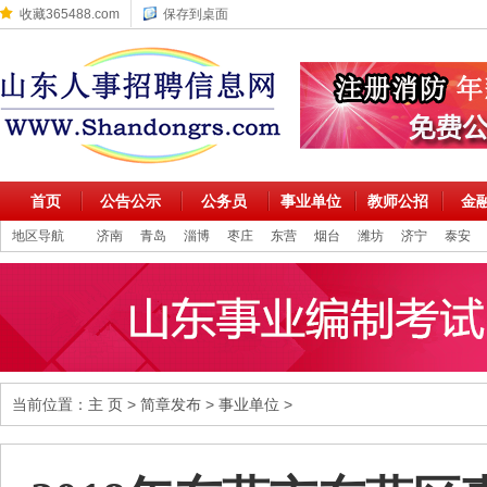
收藏365488.com
保存到桌面
首页
公告公示
公务员
事业单位
教师公招
金
地区导航
济南
青岛
淄博
枣庄
东营
烟台
潍坊
济宁
泰安
当前位置：
主 页
>
简章发布
>
事业单位
>