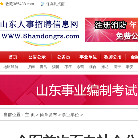
收藏365488.com
保存到桌面
首页
公告公示
公务员
事业单位
教师公招
金
地区导航
济南
青岛
淄博
枣庄
东营
烟台
潍坊
济宁
泰安
当前位置：
主 页
>
简章发布
>
事业单位
>