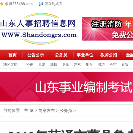
收藏365488.com
保存到桌面
首页
公告公示
公务员
事业单位
教师公招
金
地区导航
济南
青岛
淄博
枣庄
东营
烟台
潍坊
济宁
泰安
当前位置：
主 页
>
简章发布
>
公务员
>