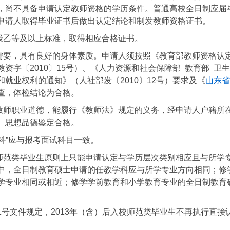
，尚不具备申请认定教师资格的学历条件。普通高校全日制应届
申请人取得毕业证书后做出认定结论和制发教师资格证书。
级乙等及以上标准，取得相应合格证书。
需要，具有良好的身体素质。申请人须按照《教育部教师资格认
资字〔2010〕15号）、《人力资源和社会保障部 教育部 卫
就业权利的通知》（人社部发〔2010〕12号）要求及《
山东省
查，体检结论为合格。
教师职业道德，能履行《教师法》规定的义务，经申请人户籍所
）思想品德鉴定合格。
科”应与报考面试科目一致。
师范类毕业生原则上只能申请认定与学历层次类别相应且与所学
中，全日制教育硕士申请的任教学科应与所学专业方向相同；修
学专业相同或相近；修学学前教育和小学教育专业的全日制教育
〕1号文件规定，2013年（含）后入校师范类毕业生不再执行直