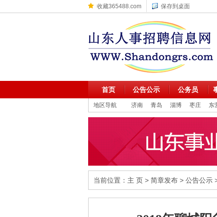
收藏365488.com
保存到桌面
首页
公告公示
公务员
地区导航
济南
青岛
淄博
枣庄
东
当前位置：
主 页
>
简章发布
>
公告公示