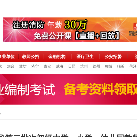
事业单位
教师公招
金融机构
医疗卫生
公安招警
营
烟台
潍坊
济宁
泰安
威海
日照
滨州
德州
聊城
临沂
菏泽
>