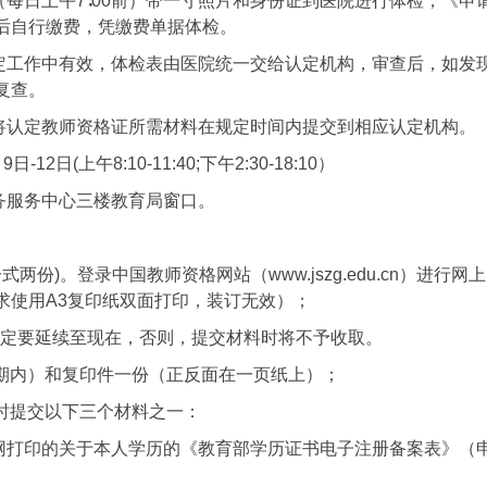
每日上午7∶00前）带一寸照片和身份证到医院进行体检，《申
后自行缴费，凭缴费单据体检。
定工作中有效，体检表由医院统一交给认定机构，审查后，如发
复查。
将认定教师资格证所需材料在规定时间内提交到相应认定机构。
2日(上午8:10-11:40;下午2:30-18:10）
务服务中心三楼教育局窗口。
一式两份)。登录中国教师资格网站（www.jszg.edu.cn）进
求使用A3复印纸双面打印，装订无效）；
一定要延续至现在，否则，提交材料时将不予收取。
效期内）和复印件一份（正反面在一页纸上）；
同时提交以下三个材料之一：
网打印的关于本人学历的《教育部学历证书电子注册备案表》（