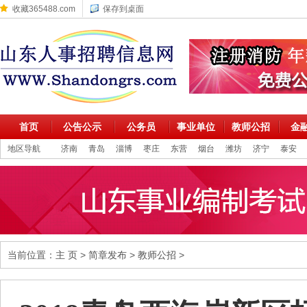
收藏365488.com
保存到桌面
首页
公告公示
公务员
事业单位
教师公招
金
地区导航
济南
青岛
淄博
枣庄
东营
烟台
潍坊
济宁
泰安
当前位置：
主 页
>
简章发布
>
教师公招
>