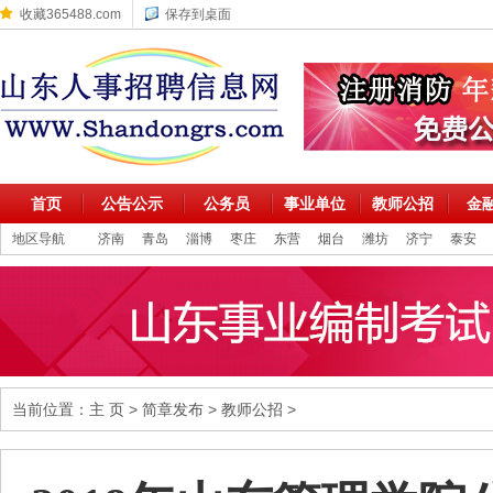
收藏365488.com
保存到桌面
首页
公告公示
公务员
事业单位
教师公招
金
地区导航
济南
青岛
淄博
枣庄
东营
烟台
潍坊
济宁
泰安
当前位置：
主 页
>
简章发布
>
教师公招
>