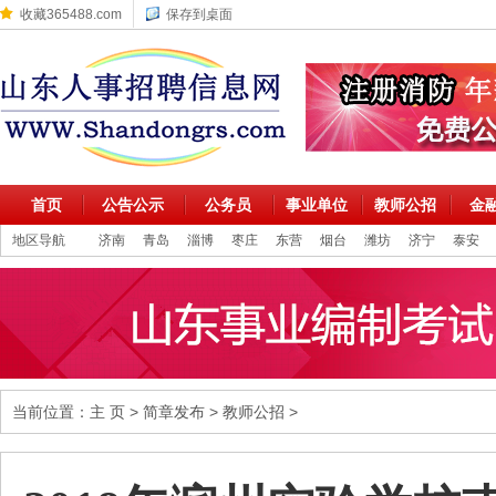
收藏365488.com
保存到桌面
首页
公告公示
公务员
事业单位
教师公招
金
地区导航
济南
青岛
淄博
枣庄
东营
烟台
潍坊
济宁
泰安
当前位置：
主 页
>
简章发布
>
教师公招
>